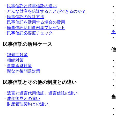
・
民事信託と商事信託の違い
・
・
どんな財産を信託することができるのか？
・
・
民事信託の設計方法
・
・
民事信託を活用する場合の費用
・
・
民事信託活用事例集プレゼント
る
・
民事信託必要度チェック
・
民事信託の活用ケース
他
・
認知症対策
・
相続対策
・
・
事業承継対策
・
・
親なき後問題対策
・
・
民事信託とその他の制度との違い
・
・
遺言と遺言代用信託、遺言信託の違い
当
・
成年後見との違い
・
財産管理契約との違い
・
・