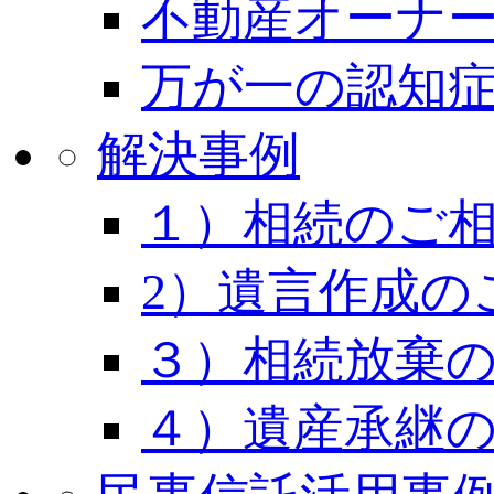
不動産オーナー
万が一の認知
解決事例
１）相続のご
2）遺言作成の
３）相続放棄
４）遺産承継