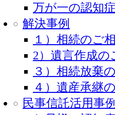
万が一の認知
解決事例
１）相続のご
2）遺言作成の
３）相続放棄
４）遺産承継
民事信託活用事