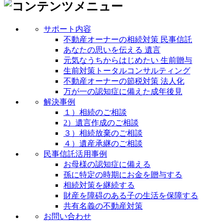
サポート内容
不動産オーナーの相続対策 民事信託
あなたの思いを伝える 遺言
元気なうちからはじめたい 生前贈与
生前対策トータルコンサルティング
不動産オーナーの節税対策 法人化
万が一の認知症に備えた成年後見
解決事例
１）相続のご相談
2）遺言作成のご相談
３）相続放棄のご相談
４）遺産承継のご相談
民事信託活用事例
お母様の認知症に備える
孫に特定の時期にお金を贈与する
相続対策を継続する
財産を障碍のある子の生活を保障する
共有名義の不動産対策
お問い合わせ