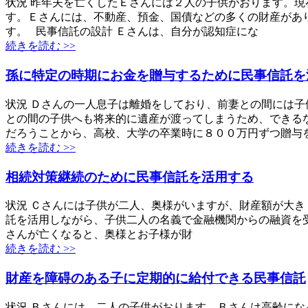
状況 昨年夫を亡くしたＥさんには２人の子供がおります。
す。Ｅさんには、不動産、預金、国債などの多くの財産があ
す。 民事信託の設計 Ｅさんは、自分が認知症にな
続きを読む >>
孫に特定の時期にお金を贈与するために民事信託を
状況 Ｄさんの一人息子は離婚をしており、前妻との間には子
との間の子供へも将来的に遺産が渡ってしまうため、できる
だろうことから、高校、大学の卒業時に８００万円ずつ贈与
続きを読む >>
相続対策継続のために民事信託を活用する
状況 Ｃさんには子供が二人、奥様がいますが、財産額が大き
託を活用しながら、子供二人の名義で金融機関からの融資を受
さんが亡くなると、奥様とお子様が財
続きを読む >>
財産を障碍のある子に定期的に給付できる民事信託
状況 Ｂさんには、二人の子供がおります。Ｂさんは高齢にな