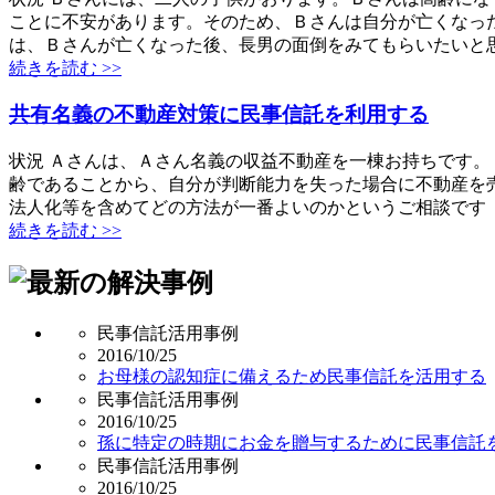
ことに不安があります。そのため、Ｂさんは自分が亡くなっ
は、Ｂさんが亡くなった後、長男の面倒をみてもらいたいと
続きを読む >>
共有名義の不動産対策に民事信託を利用する
状況 Ａさんは、Ａさん名義の収益不動産を一棟お持ちです。
齢であることから、自分が判断能力を失った場合に不動産を
法人化等を含めてどの方法が一番よいのかというご相談です
続きを読む >>
民事信託活用事例
2016/10/25
お母様の認知症に備えるため民事信託を活用する
民事信託活用事例
2016/10/25
孫に特定の時期にお金を贈与するために民事信託
民事信託活用事例
2016/10/25