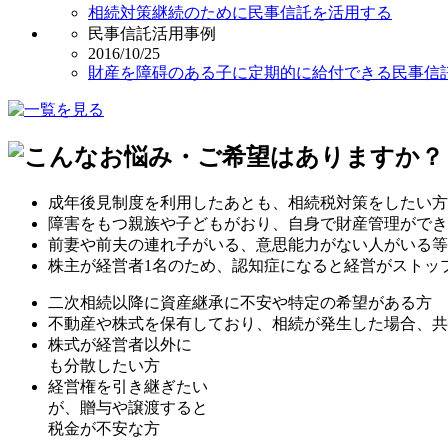
相続対策継続のために民事信託を活用する
民事信託活用事例
2016/10/25
財産を障碍のある子に定期的に給付できる民事信
成年後見制度を利用したあとも、相続税対策をしたい方
障害をもつ親族や子どもがおり、自身で財産管理ができ
前妻や前夫の連れ子がいる、意思能力がない人がいる等
株主が経営者1名のため、認知症になると経営がストッ
二次相続以降に資産継承に不安や特定の希望がある方
不動産や株式を保有しており、相続が発生した場合、共
株式が経営者以外に
も分散したい方
経営権を引き継ぎたい
が、贈与や譲渡すると
税金が不安な方