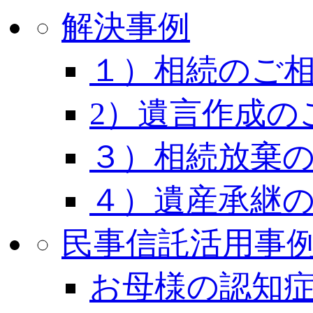
解決事例
１）相続のご
2）遺言作成の
３）相続放棄
４）遺産承継
民事信託活用事
お母様の認知