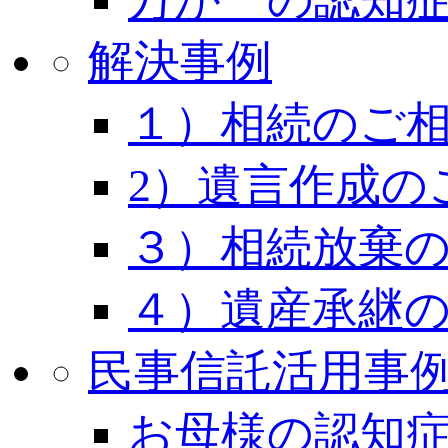
解決事例
１）相続のご
2）遺言作成の
３）相続放棄
４）遺産承継
民事信託活用事
お母様の認知