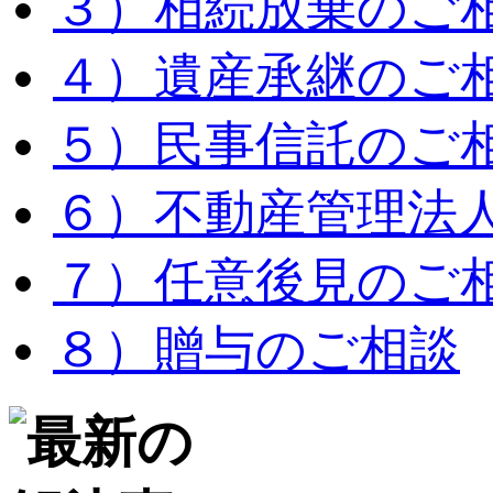
３）相続放棄のご
４）遺産承継のご
５）民事信託のご
６）不動産管理法
７）任意後見のご
８）贈与のご相談