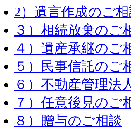
2）遺言作成のご相
３）相続放棄のご
４）遺産承継のご
５）民事信託のご
６）不動産管理法
７）任意後見のご
８）贈与のご相談