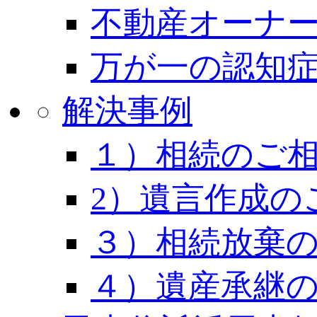
不動産オーナー
万が一の認知
解決事例
１）相続のご
2）遺言作成の
３）相続放棄
４）遺産承継