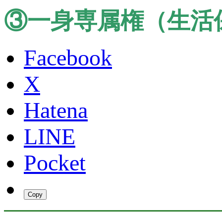
③一身専属権（生活
Facebook
X
Hatena
LINE
Pocket
Copy