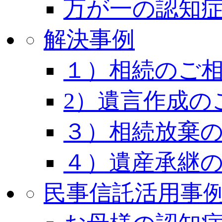
万が一の認知
解決事例
１）相続のご
2）遺言作成の
３）相続放棄
４）遺産承継
民事信託活用事