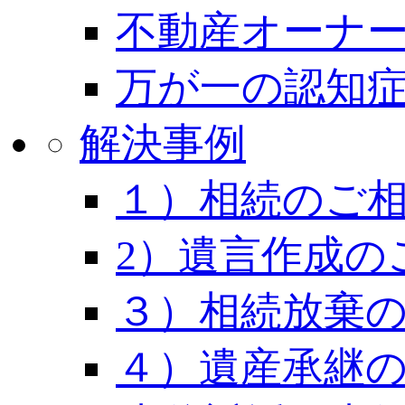
不動産オーナー
万が一の認知
解決事例
１）相続のご
2）遺言作成の
３）相続放棄
４）遺産承継