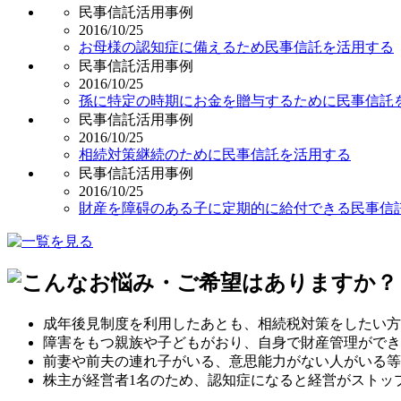
民事信託活用事例
2016/10/25
お母様の認知症に備えるため民事信託を活用する
民事信託活用事例
2016/10/25
孫に特定の時期にお金を贈与するために民事信託
民事信託活用事例
2016/10/25
相続対策継続のために民事信託を活用する
民事信託活用事例
2016/10/25
財産を障碍のある子に定期的に給付できる民事信
成年後見制度を利用したあとも、相続税対策をしたい方
障害をもつ親族や子どもがおり、自身で財産管理ができ
前妻や前夫の連れ子がいる、意思能力がない人がいる等
株主が経営者1名のため、認知症になると経営がストッ