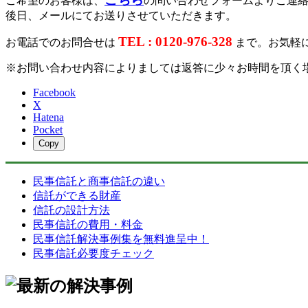
ご希望のお客様は、
の問い合わせフォームよりご連
後日、メールにてお送りさせていただきます。
TEL : 0120-976-328
お電話でのお問合せは
まで。お気軽
※お問い合わせ内容によりましては返答に少々お時間を頂く
Facebook
X
Hatena
Pocket
Copy
民事信託と商事信託の違い
信託ができる財産
信託の設計方法
民事信託の費用・料金
民事信託解決事例集を無料進呈中！
民事信託必要度チェック