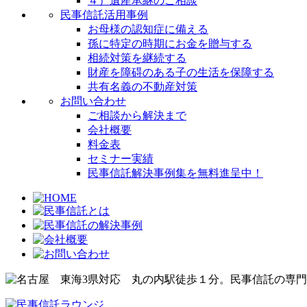
４）遺産承継のご相談
民事信託活用事例
お母様の認知症に備える
孫に特定の時期にお金を贈与する
相続対策を継続する
財産を障碍のある子の生活を保障する
共有名義の不動産対策
お問い合わせ
ご相談から解決まで
会社概要
料金表
セミナー実績
民事信託解決事例集を無料進呈中！