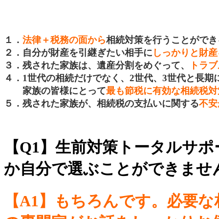
１．
法律＋税務の面から
相続対策を行うことができ
２．自分が財産を引継ぎたい相手に
しっかりと財産
３．残された家族は、遺産分割をめぐって、
トラブ
４．1世代の相続だけでなく、2世代、3世代と長期
家族の皆様にとって
最も節税に有効な相続税対
５．残された家族が、相続税の支払いに関する
不安
【Q1】生前対策トータルサ
か自分で選ぶことができませ
【A1】もちろんです。必要