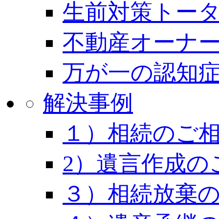
生前対策トー
不動産オーナー
万が一の認知
解決事例
１）相続のご
2）遺言作成の
３）相続放棄