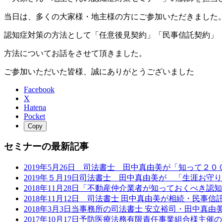
当日は、多くの大家様・地主様の方にご参加いただきました
認知症対策の方法として「任意後見契約」「民事信託契約」
方法についてお話をさせて頂きました。
ご参加いただいた皆様、誠にありがとうございました
Facebook
X
Hatena
Pocket
Copy
セミナーの最新記事
2019年5月26日 司法書士 田中真由美が「知って
2019年５月19日司法書士 田中真由美が 「生涯お
2018年11月28日「不動産仲介業者が知っておくべき
2018年11月12日 司法書士 田中真由美が相続・民
2018年3月3日当事務所の司法書士 安立裕司・田中
2017年10月17日予防医療法務有限責任事業組合様