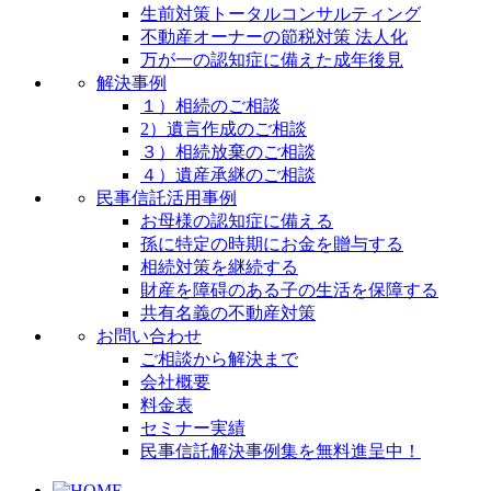
生前対策トータルコンサルティング
不動産オーナーの節税対策 法人化
万が一の認知症に備えた成年後見
解決事例
１）相続のご相談
2）遺言作成のご相談
３）相続放棄のご相談
４）遺産承継のご相談
民事信託活用事例
お母様の認知症に備える
孫に特定の時期にお金を贈与する
相続対策を継続する
財産を障碍のある子の生活を保障する
共有名義の不動産対策
お問い合わせ
ご相談から解決まで
会社概要
料金表
セミナー実績
民事信託解決事例集を無料進呈中！