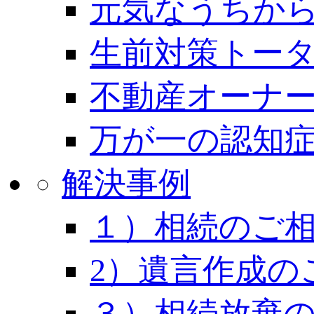
元気なうちから
生前対策トー
不動産オーナー
万が一の認知
解決事例
１）相続のご
2）遺言作成の
３）相続放棄