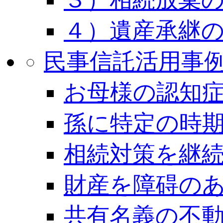
４）遺産承継
民事信託活用事
お母様の認知
孫に特定の時
相続対策を継
財産を障碍の
共有名義の不